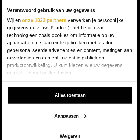
Verantwoord gebruik van uw gegevens
Download het magazine
Wij en
onze 1022 partners
verwerken je persoonlijke
gegevens (bijv. uw IP-adres) met behulp van
technologieën zoals cookies om informatie op uw
apparaat op te slaan en te gebruiken met als doel
gepersonaliseerde advertenties en content, metingen aan
advertenties en content, inzicht in publiek en
productontwikkeling. U kunt kiezen wie uw gegevens
gebruikt en met welke doelen.
Leef je mooiste leven
Als u het toestaat, willen we ook graag:
Alles toestaan
Informatie verzamelen over uw geografische
locatie, die tot een paar meter nauwkeurig kan zijn
Uw apparaat identificeren door het actief te
Aanpassen
scannen op specifieke eigenschappen (fingerprinting)
Ga verder
Lees meer over hoe uw persoonlijke gegevens worden
Maximum Potential 2026
verwerkt en stel uw voorkeuren in het
detailgedeelte
in.
Weigeren