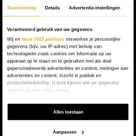
Toestemming
Details
Advertentie-instellingen
Ov
Verantwoord gebruik van uw gegevens
Wij en
onze 1022 partners
verwerken je persoonlijke
gegevens (bijv. uw IP-adres) met behulp van
technologieën zoals cookies om informatie op uw
Inschrijven
apparaat op te slaan en te gebruiken met als doel
gepersonaliseerde advertenties en content, metingen aan
advertenties en content, inzicht in publiek en
productontwikkeling. U kunt kiezen wie uw gegevens
gebruikt en met welke doelen.
Als u het toestaat, willen we ook graag:
Alles toestaan
Informatie verzamelen over uw geografische
Leef je mooiste leven
locatie, die tot een paar meter nauwkeurig kan zijn
Uw apparaat identificeren door het actief te
Aanpassen
scannen op specifieke eigenschappen (fingerprinting)