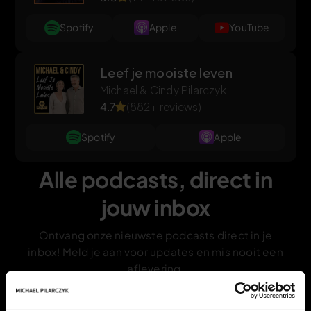
Spotify
Apple
YouTube
Leef je mooiste leven
Michael & Cindy Pilarczyk
4.7
(882+ reviews)
Spotify
Apple
Alle podcasts, direct in
jouw inbox
Ontvang onze nieuwste podcasts direct in je
inbox! Meld je aan voor updates en mis nooit een
aflevering.