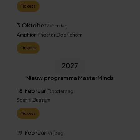
Tickets
3
Oktober
Zaterdag
Amphion Theater
,
Doetichem
Tickets
2027
Nieuw programma MasterMinds
18
Februari
Donderdag
Spant!
,
Bussum
Tickets
19
Februari
Vrijdag