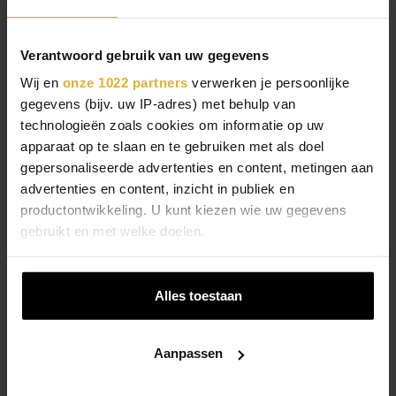
27
Februari
Zaterdag
Theater Heerlen
,
Heerlen
Verantwoord gebruik van uw gegevens
Tickets
Wij en
onze 1022 partners
verwerken je persoonlijke
gegevens (bijv. uw IP-adres) met behulp van
technologieën zoals cookies om informatie op uw
9
April
Vrijdag
apparaat op te slaan en te gebruiken met als doel
De Lawei
,
Drachten
gepersonaliseerde advertenties en content, metingen aan
advertenties en content, inzicht in publiek en
Tickets
productontwikkeling. U kunt kiezen wie uw gegevens
gebruikt en met welke doelen.
10
April
Zaterdag
Als u het toestaat, willen we ook graag:
Kunstlinie
,
Almere
Alles toestaan
Informatie verzamelen over uw geografische
Tickets
locatie, die tot een paar meter nauwkeurig kan zijn
Uw apparaat identificeren door het actief te
Aanpassen
scannen op specifieke eigenschappen (fingerprinting)
11
April
Zondag
Lees meer over hoe uw persoonlijke gegevens worden