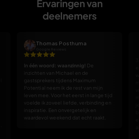
Ervaringen van
partners kunnen deze gegevens combineren met andere
deelnemers
informatie die u aan ze heeft verstrekt of die ze hebben
verzameld op basis van uw gebruik van hun services.
Thomas Posthuma
Google Reviews
In één woord: waanzinnig!
De
3
inzichten van Michael en de
e
l
gastsprekers tijdens Maximum
w
Potential neem ik de rest van mijn
m
leven mee. Voor het eerst in lange tijd
v
voelde ik zoveel liefde, verbinding en
m
inspiratie. Een onvergetelijk en
j
waardevol weekend dat echt raakt.
b
,
e
e
a