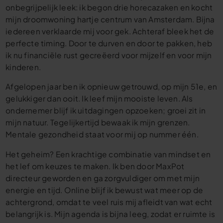
onbegrijpelijk leek: ik begon drie horecazaken en kocht
mijn droomwoning hartje centrum van Amsterdam. Bijna
iedereen verklaarde mij voor gek. Achteraf bleek het de
perfecte timing. Door te durven en door te pakken, heb
ik nu financiële rust gecreëerd voor mijzelf en voor mijn
kinderen.
Afgelopen jaar ben ik opnieuw getrouwd, op mijn 51e, en
gelukkiger dan ooit. Ik leef mijn mooiste leven. Als
ondernemer blijf ik uitdagingen opzoeken; groei zit in
mijn natuur. Tegelijkertijd bewaak ik mijn grenzen.
Mentale gezondheid staat voor mij op nummer één.
Het geheim? Een krachtige combinatie van mindset en
het lef om keuzes te maken. Ik ben door MaxPot
directeur geworden en ga zorgvuldiger om met mijn
energie en tijd. Online blijf ik bewust wat meer op de
achtergrond, omdat te veel ruis mij afleidt van wat echt
belangrijk is. Mijn agenda is bijna leeg, zodat er ruimte is